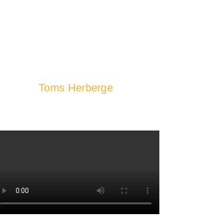
Toms Herberge
ein Ferienhaus für Großfamilien, Gruppen und
Seminare.