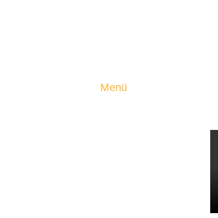
Menü
Home
D
Übernachten
Angebote
Erleben
Meine Vision
Reservierung & Preise
Live Webcam von den Burgruinen