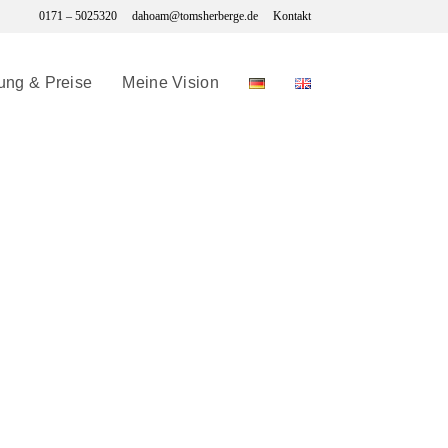
0171 – 5025320
dahoam@tomsherberge.de
Kontakt
ung & Preise
Meine Vision