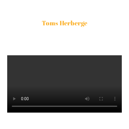
Hör rein in das Lied und lass dich von der guten
Stimmung mitreißen!
Toms Herberge
Dein Ferienhaus für Großfamilien, Gruppen und
Seminare.