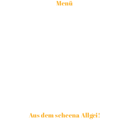
Menü
Home
Übernachten
Angebote
Erleben
Meine Vision
Reservierung & Preise
Live Webcam von den Burgruinen
Aus dem scheena Allgei!